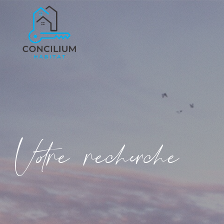
V
o
r
e
r
e
c
e
c
e