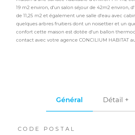
19 m2 environ, d'un salon séjour de 42m2 environ, d
de 11,25 m2 et également une salle d'eau avec cabin
quelques arbres fruitiers dont un noisettier et un 
confort cette maison est dotée d'un ballon thermody
contact avec votre agence CONCILIUM HABITAT au 
Général
Détail +
TRAD_ZEPHYR_Caracteristique
TRAD_ZEPHYR_Val
CODE POSTAL