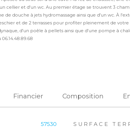
'un cellier et d'un wc. Au premier étage se trouvent 3 cha
e de douche à jets hydromassage ainsi que d'un wc. À l'exté
queschier et de 2 terrasses pour profiter pleinement de vot
naque, d'un poêle à pellets ainsi que d'une pompe à chaleu
06.14.48.89.68
Financier
Composition
E
eurs
57530
SURFACE TER