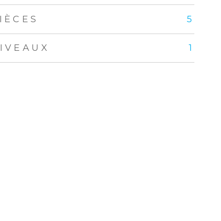
IÈCES
5
IVEAUX
1