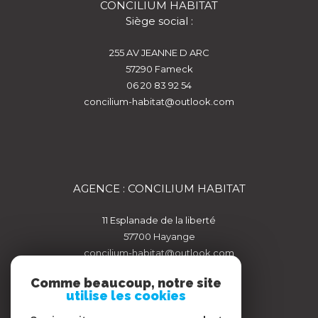
CONCILIUM HABITAT
Siège social :
255 AV JEANNE D ARC
57290
fameck
06 20 83 92 54
concilium-habitat@outlook.com
AGENCE : CONCILIUM HABITAT
11 Esplanade de la liberté
57700
hayange
concilium-habitat@outlook.com
Comme beaucoup, notre site
utilise les cookies