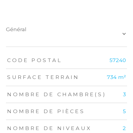
général
TRAD_ZEPHYR_Caracteristique
TRAD_ZEPHYR_Valeurs
CODE POSTAL
57240
SURFACE TERRAIN
734 m²
NOMBRE DE CHAMBRE(S)
3
NOMBRE DE PIÈCES
5
NOMBRE DE NIVEAUX
2