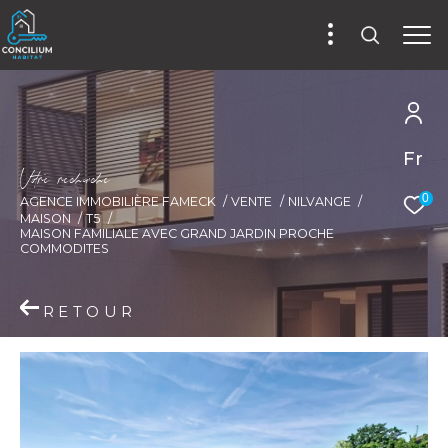
Fr
V
o
r
e
r
e
c
e
c
e
0
AGENCE IMMOBILIÈRE FAMECK
VENTE
NILVANGE
MAISON
T5
MAISON FAMILIALE AVEC GRAND JARDIN PROCHE
COMMODITES
RETOUR