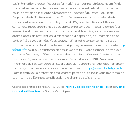
Les informations recueillies sur ce formulaire sont enregistrées dans un fichier
informatisé par La Boite Immo agissant comme Sous-traitant du traitement
pour la gestion de la clientèle/prospects de l'Agence / du Réseau qui reste
Responsable du Traitement de vos Données personnelles. La base légale du
traitement repose sur l'intérêt légitime de l'Agence / du Réseau. Elles sont
conservées jusqu'à demande de suppression et sont destinées à l'Agence / au
Réseau. Conformément à la loi « informatique et libertés », vous disposez des
droits d’accès, de rectification, d’effacement, d’opposition, de limitation et de
portabilité de vos données. Vous pouvez retirer votre consentement à tout
moment en contactant directement l’Agence / Le Réseau. Consultez le site
http
s://cnil.fr/fr
pour plus d’informations sur vos droits. Si vous estimez, après avoir
contacté l'Agence / le Réseau, que vos droits « Informatique et Libertés » ne sont
pas respectés, vous pouvez adresser une réclamation à la CNIL. Nous vous
informons de l’existence de la liste d'opposition au démarchage téléphonique «
Bloctel », sur laquelle vous pouvez vous inscrire ici :
https://www.bloctel.gouv.fr
.
Dans le cadre de la protection des Données personnelles, nous vous invitons à ne
pas inscrire de Données sensibles dans le champ de saisie libre.
Ce site est protégé par reCAPTCHA, les
Politiques de Confidentialité
et es
Condi
tions d'utilisation
de Google s'appliquent.