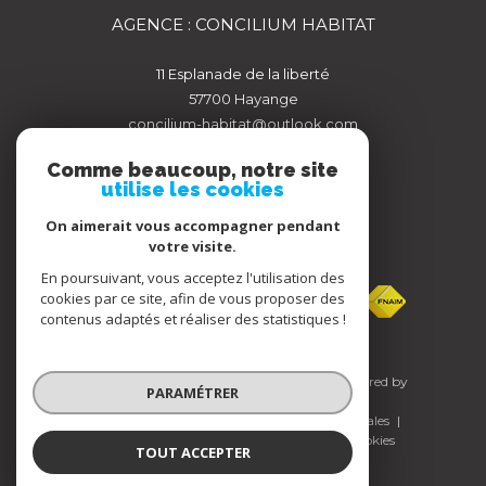
AGENCE : CONCILIUM HABITAT
11 Esplanade de la liberté
57700
hayange
concilium-habitat@outlook.com
Comme beaucoup, notre site
utilise les cookies
On aimerait vous accompagner pendant
votre visite.
ADHÉRENTS
En poursuivant, vous acceptez l'utilisation des
cookies par ce site, afin de vous proposer des
contenus adaptés et réaliser des statistiques !
© 2026 | Tous droits réservés | Traduction powered by
PARAMÉTRER
Google |
Nos honoraires
Plan du site
Mentions légales
Admin
Nos liens
Politique RGPD
Cookies
TOUT ACCEPTER