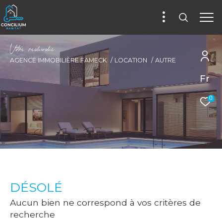
V
o
r
e
r
e
c
e
c
e
AGENCE IMMOBILIÈRE FAMECK
LOCATION
AUTRE
Fr
0
DÉSOLÉ
Aucun bien ne correspond à vos critères de
recherche