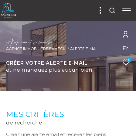
A
l
e
t
e
e
m
a
i
p
e
s
o
n
a
i
é
e
Fr
AGENCE IMMOBILIÈRE FAMECK
ALERTE E-MAIL
0
CRÉER VOTRE ALERTE E-MAIL
et ne manquez plus aucun bien
MES CRITÈRES
de recherche
Créez une alerte email et recevez les biens