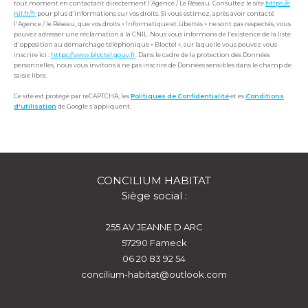
tout moment en contactant directement l’Agence / Le Réseau. Consultez le site
https://c
nil.fr/fr
pour plus d’informations sur vos droits. Si vous estimez, après avoir contacté
l'Agence / le Réseau, que vos droits « Informatique et Libertés » ne sont pas respectés, vous
pouvez adresser une réclamation à la CNIL. Nous vous informons de l’existence de la liste
d'opposition au démarchage téléphonique « Bloctel », sur laquelle vous pouvez vous
inscrire ici :
https://www.bloctel.gouv.fr
. Dans le cadre de la protection des Données
personnelles, nous vous invitons à ne pas inscrire de Données sensibles dans le champ de
saisie libre.
Ce site est protégé par reCAPTCHA, les
Politiques de Confidentialité
et es
Conditions
d'utilisation
de Google s'appliquent.
CONCILIUM HABITAT
Siège social :
255 AV JEANNE D ARC
57290
fameck
06 20 83 92 54
concilium-habitat@outlook.com