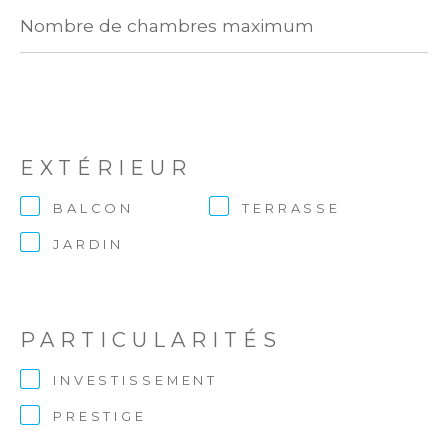
Nombre
de
chambres
maximum
EXTÉRIEUR
BALCON
TERRASSE
JARDIN
PARTICULARITÉS
INVESTISSEMENT
PRESTIGE