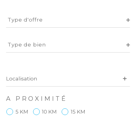
Type
d'offre
Type d'offre
Type
de
Type de bien
bien
A PROXIMITÉ
5 KM
10 KM
15 KM