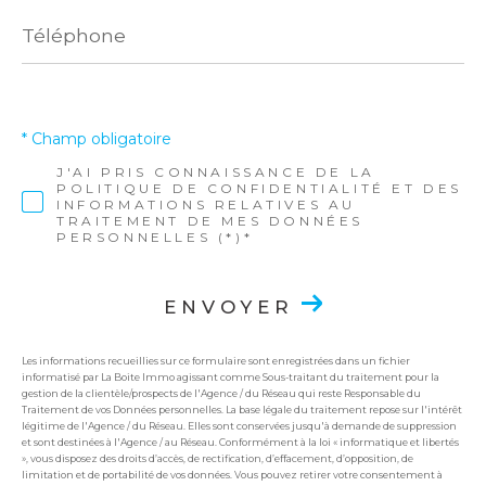
Téléphone
* Champ obligatoire
J'AI PRIS CONNAISSANCE DE LA
POLITIQUE DE CONFIDENTIALITÉ ET DES
INFORMATIONS RELATIVES AU
TRAITEMENT DE MES DONNÉES
PERSONNELLES (*)*
ENVOYER
Les informations recueillies sur ce formulaire sont enregistrées dans un fichier
informatisé par La Boite Immo agissant comme Sous-traitant du traitement pour la
gestion de la clientèle/prospects de l'Agence / du Réseau qui reste Responsable du
Traitement de vos Données personnelles. La base légale du traitement repose sur l'intérêt
légitime de l'Agence / du Réseau. Elles sont conservées jusqu'à demande de suppression
et sont destinées à l'Agence / au Réseau. Conformément à la loi « informatique et libertés
», vous disposez des droits d’accès, de rectification, d’effacement, d’opposition, de
limitation et de portabilité de vos données. Vous pouvez retirer votre consentement à