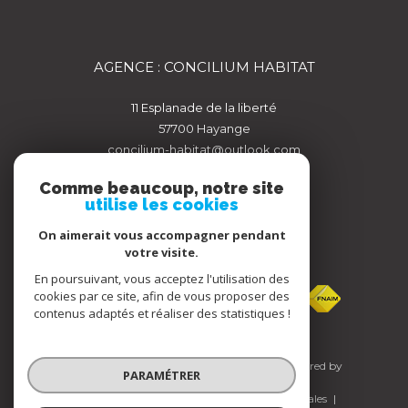
AGENCE : CONCILIUM HABITAT
11 Esplanade de la liberté
57700
hayange
concilium-habitat@outlook.com
Comme beaucoup, notre site
utilise les cookies
On aimerait vous accompagner pendant
votre visite.
ADHÉRENTS
En poursuivant, vous acceptez l'utilisation des
cookies par ce site, afin de vous proposer des
contenus adaptés et réaliser des statistiques !
© 2026 | Tous droits réservés | Traduction powered by
PARAMÉTRER
Google |
Nos honoraires
Plan du site
Mentions légales