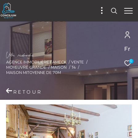
Fr
V
o
r
e
r
e
c
e
c
e
0
AGENCE IMMOBILIÈRE FAMECK
VENTE
MOYEUVRE GRANDE
MAISON
T4
MAISON MITOYENNE DE 70M
RETOUR