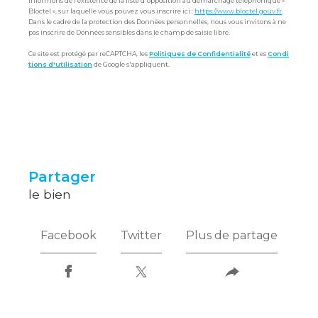
informons de l’existence de la liste d'opposition au démarchage téléphonique «
Bloctel », sur laquelle vous pouvez vous inscrire ici :
https://www.bloctel.gouv.fr
.
Dans le cadre de la protection des Données personnelles, nous vous invitons à ne
pas inscrire de Données sensibles dans le champ de saisie libre.
Ce site est protégé par reCAPTCHA, les
Politiques de Confidentialité
et es
Condi
tions d'utilisation
de Google s'appliquent.
partager
le bien
Facebook
Twitter
Plus de partage