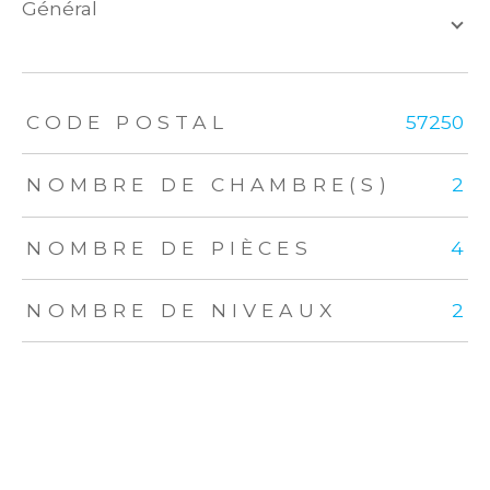
général
TRAD_ZEPHYR_Caracteristique
TRAD_ZEPHYR_Valeurs
CODE POSTAL
57250
NOMBRE DE CHAMBRE(S)
2
NOMBRE DE PIÈCES
4
NOMBRE DE NIVEAUX
2