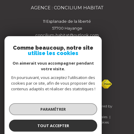
AGENCE : CONCILIUM HABITAT
11 Esplanade de la liberté
57700
hayange
concilium-habitat@outlook.com
Comme beaucoup, notre site
utilise les cookies
On aimerait vous accompagner pendant
votre visite.
ADHÉRENTS
En poursuivant, vous acceptez l'utilisation des
cookies par ce site, afin de vous proposer des
contenus adaptés et réaliser des statistiques !
© 2026 | Tous droits réservés | Traduction powered by
PARAMÉTRER
Google |
Nos honoraires
Plan du site
Mentions légales
Admin
Nos liens
Politique RGPD
Cookies
TOUT ACCEPTER