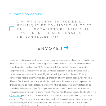
* Champ obligatoire
J'AI PRIS CONNAISSANCE DE LA
POLITIQUE DE CONFIDENTIALITÉ ET
DES INFORMATIONS RELATIVES AU
TRAITEMENT DE MES DONNÉES
PERSONNELLES (*)*
ENVOYER
Les informations recueillies sur ce formulaire sont enregistrées dans un fichier
informatisé par La Boite Immo agissant comme Sous-traitant du traitement
pour la gestion de la clientèle/prospects de l'Agence / du Réseau qui reste
Responsable du Traitement de vos Données personnelles. La base légale du
traitement repose sur l'intérêt légitime de l'Agence / du Réseau. Elles sont
conservées jusqu'à demande de suppression et sont destinées à l'Agence / au
Réseau. Conformément à la loi « informatique et libertés », vous disposez des
droits d’accès, de rectification, d’effacement, d’opposition, de limitation et de
portabilité de vos données. Vous pouvez retirer votre consentement à tout
moment en contactant directement l’Agence / Le Réseau. Consultez le site
http
s://cnil.fr/fr
pour plus d’informations sur vos droits. Si vous estimez, après avoir
contacté l'Agence / le Réseau, que vos droits « Informatique et Libertés » ne sont
pas respectés, vous pouvez adresser une réclamation à la CNIL. Nous vous