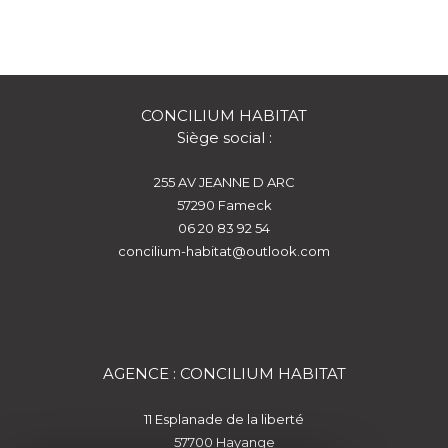
CONCILIUM HABITAT
Siège social :
255 AV JEANNE D ARC
57290
fameck
06 20 83 92 54
concilium-habitat@outlook.com
AGENCE : CONCILIUM HABITAT
11 Esplanade de la liberté
57700
hayange