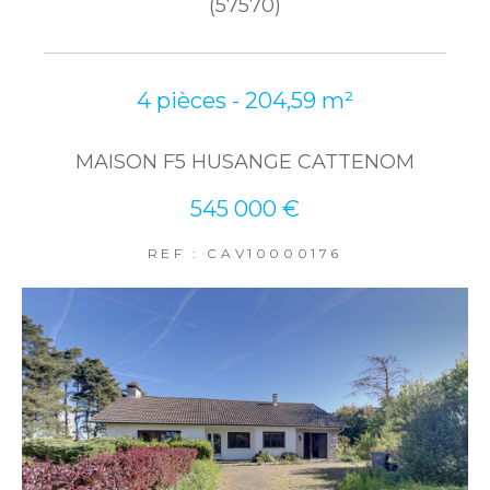
(57570)
4 pièces - 204,59 m²
MAISON F5 HUSANGE CATTENOM
545 000 €
REF : CAV10000176