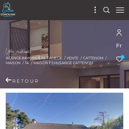
Fr
V
o
r
e
r
e
c
e
c
e
0
AGENCE IMMOBILIÈRE FAMECK
VENTE
CATTENOM
MAISON
T4
MAISON F5 HUSANGE CATTENOM
RETOUR