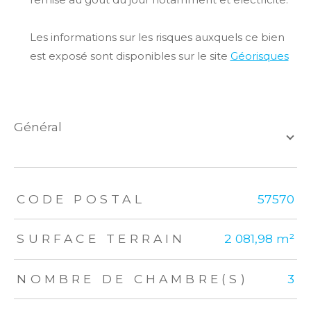
Les informations sur les risques auxquels ce bien
est exposé sont disponibles sur le site
Géorisques
général
TRAD_ZEPHYR_Caracteristique
TRAD_ZEPHYR_Valeurs
CODE POSTAL
57570
SURFACE TERRAIN
2 081,98 m²
NOMBRE DE CHAMBRE(S)
3