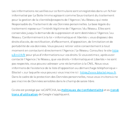
Les informations recueillies sur ce formulaire sont enregistrées dans un fichier
informatisé par La Boite Immo agissant comme Sous-traitant du traitement
pour la gestion de la clientèle/prospects de l'Agence / du Réseau qui reste
Responsable du Traitement de vos Données personnelles. La base légale du
traitement repose sur l'intérêt légitime de l'Agence / du Réseau. Elles sont
conservées jusqu'à demande de suppression et sont destinées à l'Agence / au
Réseau. Conformément à la loi « informatique et libertés », vous disposez des
droits d’accès, de rectification, d’effacement, d’opposition, de limitation et de
portabilité de vos données. Vous pouvez retirer votre consentement à tout
moment en contactant directement l’Agence / Le Réseau. Consultez le site
http
s://cnil.fr/fr
pour plus d’informations sur vos droits. Si vous estimez, après avoir
contacté l'Agence / le Réseau, que vos droits « Informatique et Libertés » ne sont
pas respectés, vous pouvez adresser une réclamation à la CNIL. Nous vous
informons de l’existence de la liste d'opposition au démarchage téléphonique «
Bloctel », sur laquelle vous pouvez vous inscrire ici :
https://www.bloctel.gouv.fr
.
Dans le cadre de la protection des Données personnelles, nous vous invitons à ne
pas inscrire de Données sensibles dans le champ de saisie libre.
Ce site est protégé par reCAPTCHA, les
Politiques de Confidentialité
et es
Condi
tions d'utilisation
de Google s'appliquent.