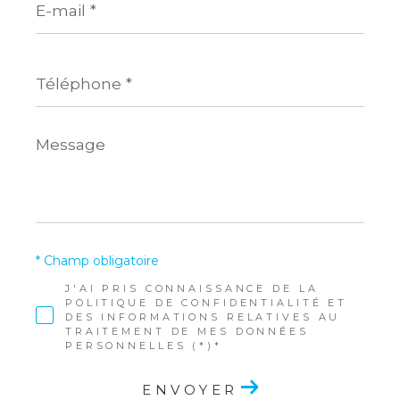
mail
*
Téléphone
*
Message
*
* Champ obligatoire
J'AI PRIS CONNAISSANCE DE LA
POLITIQUE DE CONFIDENTIALITÉ ET
DES INFORMATIONS RELATIVES AU
TRAITEMENT DE MES DONNÉES
PERSONNELLES (*)*
ENVOYER