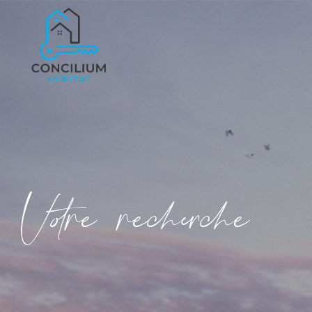
V
o
r
e
r
e
c
e
c
e