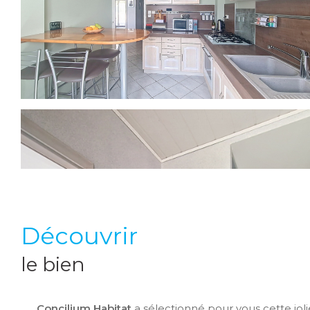
découvrir
le bien
Concilium Habitat
a sélectionné pour vous cette jol