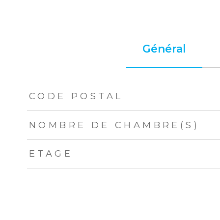
Général
TRAD_ZEPHYR_Caracteristique
TRAD_ZEPHYR_Val
CODE POSTAL
NOMBRE DE CHAMBRE(S)
ETAGE