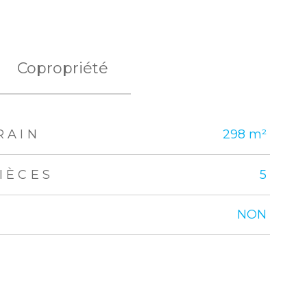
Copropriété
RAIN
298 m²
IÈCES
5
NON