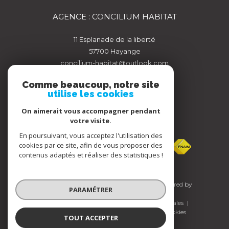
AGENCE : CONCILIUM HABITAT
11 Esplanade de la liberté
57700
hayange
concilium-habitat@outlook.com
Comme beaucoup, notre site
utilise les cookies
On aimerait vous accompagner pendant
votre visite.
ADHÉRENTS
En poursuivant, vous acceptez l'utilisation des
cookies par ce site, afin de vous proposer des
contenus adaptés et réaliser des statistiques !
© 2026 | Tous droits réservés | Traduction powered by
PARAMÉTRER
Google |
Nos honoraires
Plan du site
Mentions légales
Admin
Nos liens
Politique RGPD
Cookies
TOUT ACCEPTER