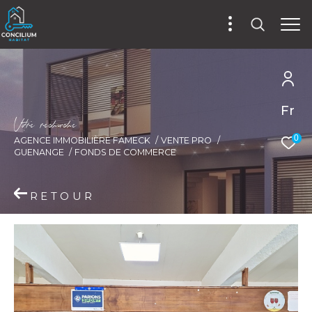
Fr
V
o
r
e
r
e
c
e
c
e
0
AGENCE IMMOBILIÈRE FAMECK
VENTE PRO
GUENANGE
FONDS DE COMMERCE
RETOUR