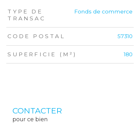
TRAD_ZEPHYR_Caracteristique
TRAD_ZEPHYR_Valeurs
TYPE DE
Fonds de commerce
TRANSAC
CODE POSTAL
57310
SUPERFICIE (M²)
180
CONTACTER
pour ce bien