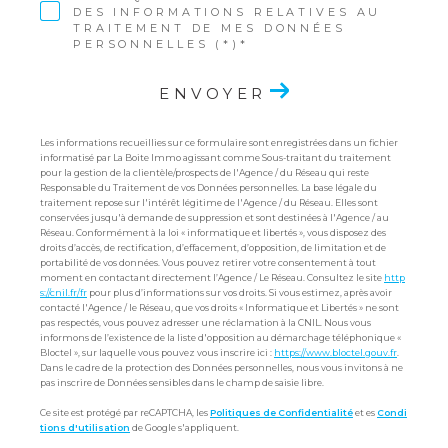
DES INFORMATIONS RELATIVES AU
TRAITEMENT DE MES DONNÉES
PERSONNELLES (*)*
ENVOYER
Les informations recueillies sur ce formulaire sont enregistrées dans un fichier
informatisé par La Boite Immo agissant comme Sous-traitant du traitement
pour la gestion de la clientèle/prospects de l'Agence / du Réseau qui reste
Responsable du Traitement de vos Données personnelles. La base légale du
traitement repose sur l'intérêt légitime de l'Agence / du Réseau. Elles sont
conservées jusqu'à demande de suppression et sont destinées à l'Agence / au
Réseau. Conformément à la loi « informatique et libertés », vous disposez des
droits d’accès, de rectification, d’effacement, d’opposition, de limitation et de
portabilité de vos données. Vous pouvez retirer votre consentement à tout
moment en contactant directement l’Agence / Le Réseau. Consultez le site
http
s://cnil.fr/fr
pour plus d’informations sur vos droits. Si vous estimez, après avoir
contacté l'Agence / le Réseau, que vos droits « Informatique et Libertés » ne sont
pas respectés, vous pouvez adresser une réclamation à la CNIL. Nous vous
informons de l’existence de la liste d'opposition au démarchage téléphonique «
Bloctel », sur laquelle vous pouvez vous inscrire ici :
https://www.bloctel.gouv.fr
.
Dans le cadre de la protection des Données personnelles, nous vous invitons à ne
pas inscrire de Données sensibles dans le champ de saisie libre.
Ce site est protégé par reCAPTCHA, les
Politiques de Confidentialité
et es
Condi
tions d'utilisation
de Google s'appliquent.